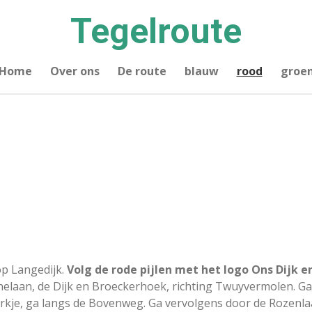
Tegelroute
Home
Over ons
De route
blauw
rood
groe
op Langedijk.
Volg de rode pijlen met het logo Ons Dijk 
enelaan, de Dijk en Broeckerhoek, richting Twuyvermolen. Ga
rkje, ga langs de Bovenweg. Ga vervolgens door de Rozenlaa