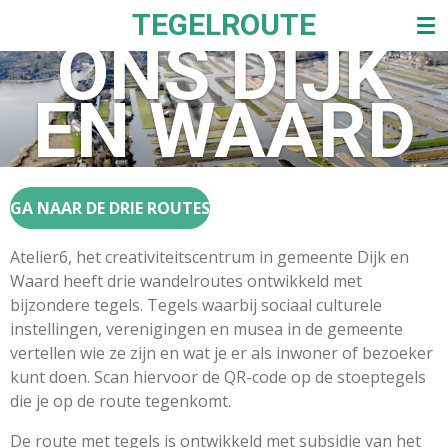
TEGELROUTE
Ga
ONS DIJK
direct
naar
de
EN WAARD
hoofdinhoud
GA NAAR DE DRIE ROUTES
Atelier6, het creativiteitscentrum in gemeente Dijk en
Waard heeft drie wandelroutes ontwikkeld met
bijzondere tegels. Tegels waarbij sociaal culturele
instellingen, verenigingen en musea in de gemeente
vertellen wie ze zijn en wat je er als inwoner of bezoeker
kunt doen. Scan hiervoor de QR-code op de stoeptegels
die je op de route tegenkomt.
De route met tegels is ontwikkeld met subsidie van het