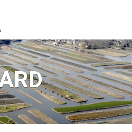
n
AARD