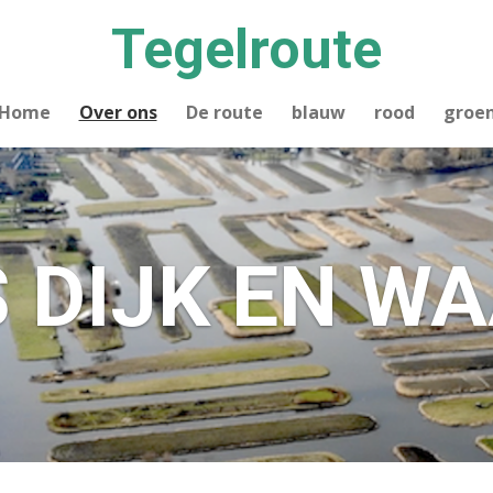
Tegelroute
Home
Over ons
De route
blauw
rood
groe
 DIJK EN W